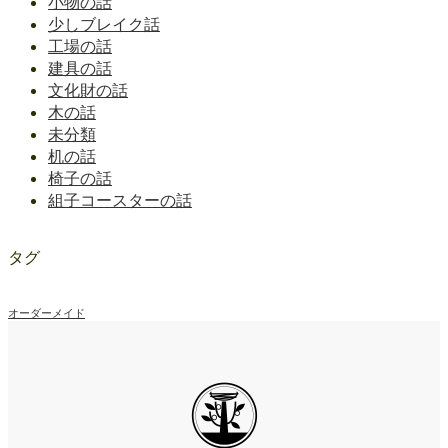
小物の話
少しブレイク話
工場の話
建具の話
文化財の話
木の話
未分類
机の話
椅子の話
組子コースターの話
タグ
オーダーメイド