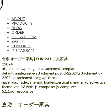
ABOUT
PRODUCTS
BLOG
ORDER
SHOW ROOM
EVENT
CONTACT
INSTAGRAM
倉敷 オーダー家具 | FURUSU-古巣家具
22024
attachment,wp-singular,attachment-template-
default,single,single-attachment,postid-22024,attachmentid-
22024,attachment-jpeg,wp-theme-
hazel,ajax_fade,page_not_loaded,,vertical_menu_enabled,vertic
theme-ver-3.6,wpb-js-composer js-comp-ver-
5.1.1,vc_responsive
倉敷 オーダー家具