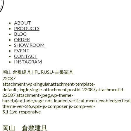
ABOUT
PRODUCTS
BLOG
ORDER
SHOW ROOM
EVENT
CONTACT
INSTAGRAM
岡山 倉敷建具 | FURUSU-古巣家具
22087
attachment,wp-singular,attachment-template-
default,single,single-attachment,postid-22087,attachmentid-
22087,attachment-jpeg,wp-theme-
hazel,ajax_fade,page_not_loaded,,vertical_menu_enabled,vertic
theme-ver-3.6,wpb-js-composer js-comp-ver-
5.1.1,vc_responsive
岡山 倉敷建具