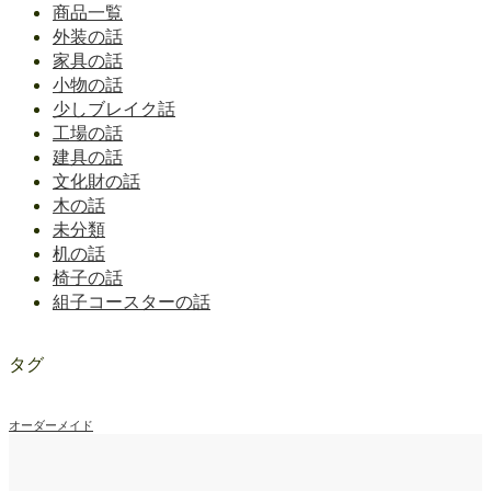
商品一覧
外装の話
家具の話
小物の話
少しブレイク話
工場の話
建具の話
文化財の話
木の話
未分類
机の話
椅子の話
組子コースターの話
タグ
オーダーメイド