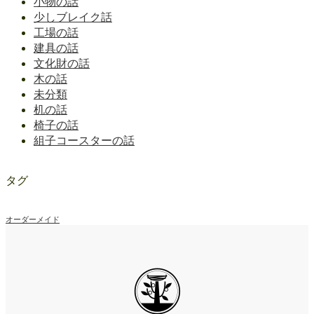
小物の話
少しブレイク話
工場の話
建具の話
文化財の話
木の話
未分類
机の話
椅子の話
組子コースターの話
タグ
オーダーメイド