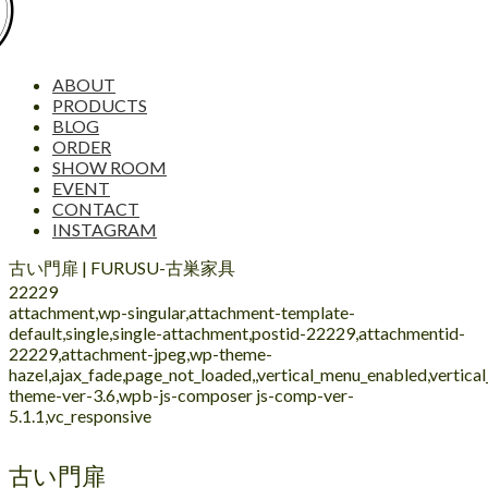
ABOUT
PRODUCTS
BLOG
ORDER
SHOW ROOM
EVENT
CONTACT
INSTAGRAM
古い門扉 | FURUSU-古巣家具
22229
attachment,wp-singular,attachment-template-
default,single,single-attachment,postid-22229,attachmentid-
22229,attachment-jpeg,wp-theme-
hazel,ajax_fade,page_not_loaded,,vertical_menu_enabled,vertic
theme-ver-3.6,wpb-js-composer js-comp-ver-
5.1.1,vc_responsive
古い門扉