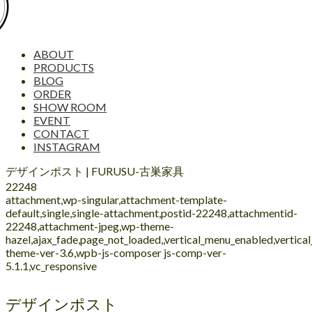
ABOUT
PRODUCTS
BLOG
ORDER
SHOW ROOM
EVENT
CONTACT
INSTAGRAM
デザインポスト | FURUSU-古巣家具
22248
attachment,wp-singular,attachment-template-
default,single,single-attachment,postid-22248,attachmentid-
22248,attachment-jpeg,wp-theme-
hazel,ajax_fade,page_not_loaded,,vertical_menu_enabled,vertic
theme-ver-3.6,wpb-js-composer js-comp-ver-
5.1.1,vc_responsive
デザインポスト