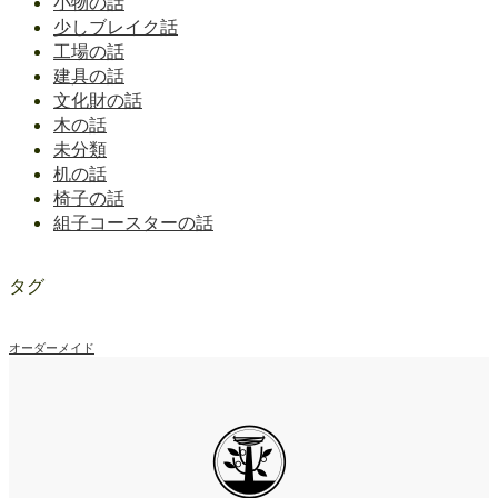
小物の話
少しブレイク話
工場の話
建具の話
文化財の話
木の話
未分類
机の話
椅子の話
組子コースターの話
タグ
オーダーメイド