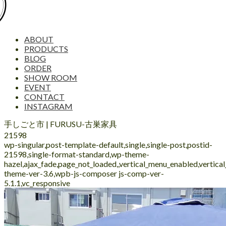
ABOUT
PRODUCTS
BLOG
ORDER
SHOW ROOM
EVENT
CONTACT
INSTAGRAM
手しごと市 | FURUSU-古巣家具
21598
wp-singular,post-template-default,single,single-post,postid-
21598,single-format-standard,wp-theme-
hazel,ajax_fade,page_not_loaded,,vertical_menu_enabled,vertic
theme-ver-3.6,wpb-js-composer js-comp-ver-
5.1.1,vc_responsive