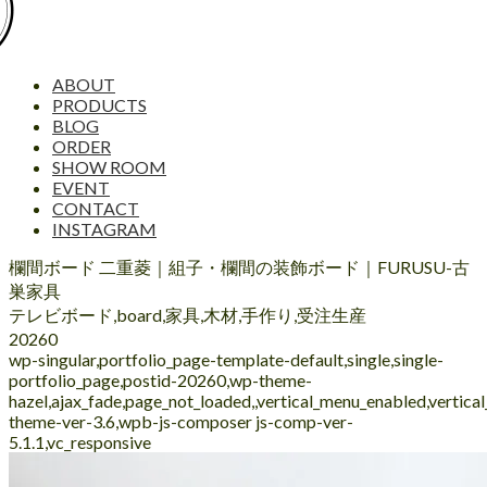
ABOUT
PRODUCTS
BLOG
ORDER
SHOW ROOM
EVENT
CONTACT
INSTAGRAM
欄間ボード 二重菱｜組子・欄間の装飾ボード｜FURUSU-古
巣家具
テレビボード,board,家具,木材,手作り,受注生産
20260
wp-singular,portfolio_page-template-default,single,single-
portfolio_page,postid-20260,wp-theme-
hazel,ajax_fade,page_not_loaded,,vertical_menu_enabled,vertic
theme-ver-3.6,wpb-js-composer js-comp-ver-
5.1.1,vc_responsive