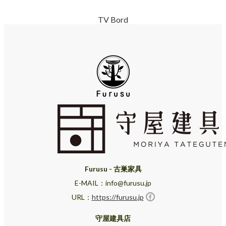
TV Bord
Furusu - 古巣家具
E-MAIL：info@furusu.jp
URL：
https://furusu.jp
守屋建具店