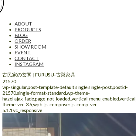
ABOUT
PRODUCTS
BLOG
ORDER
SHOW ROOM
EVENT
CONTACT
INSTAGRAM
古民家の玄関 | FURUSU-古巣家具
21570
wp-singular,post-template-default,single,single-post,postid-
21570,single-format-standard,wp-theme-
hazel,ajax_fade,page_not_loaded,,vertical_menu_enabled,vertic
theme-ver-3.6,wpb-js-composer js-comp-ver-
5.1.1,vc_responsive