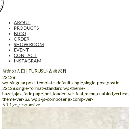
ABOUT
PRODUCTS
BLOG
ORDER
SHOW ROOM
EVENT
CONTACT
INSTAGRAM
店舗の入口 | FURUSU-古巣家具
22128
wp-singular,post-template-default,single,single-post,postid-
22128,single-format-standard,wp-theme-
hazel,ajax_fade,page_not_loaded,,vertical_menu_enabled,vertic
theme-ver-3.6,wpb-js-composer js-comp-ver-
5.1.1,vc_responsive