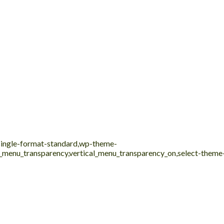
,single-format-standard,wp-theme-
al_menu_transparency,vertical_menu_transparency_on,select-them