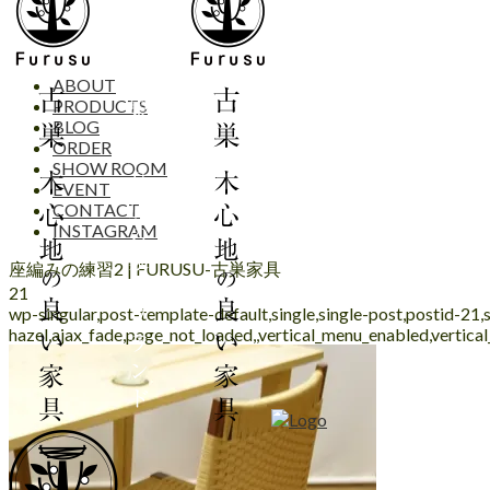
ABOUT
PRODUCTS
BLOG
ORDER
SHOW ROOM
EVENT
CONTACT
INSTAGRAM
座編みの練習2 | FURUSU-古巣家具
21
wp-singular,post-template-default,single,single-post,postid-21
hazel,ajax_fade,page_not_loaded,,vertical_menu_enabled,vertic