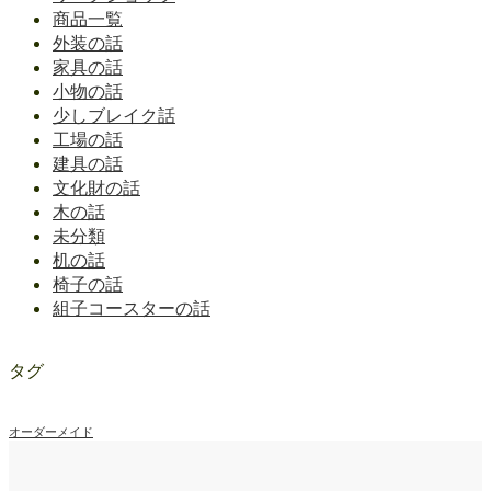
商品一覧
外装の話
家具の話
小物の話
少しブレイク話
工場の話
建具の話
文化財の話
木の話
未分類
机の話
椅子の話
組子コースターの話
タグ
オーダーメイド