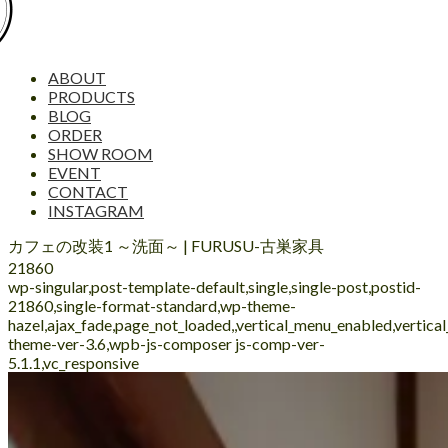
ABOUT
PRODUCTS
BLOG
ORDER
SHOW ROOM
EVENT
CONTACT
INSTAGRAM
カフェの改装1 ～洗面～ | FURUSU-古巣家具
21860
wp-singular,post-template-default,single,single-post,postid-
21860,single-format-standard,wp-theme-
hazel,ajax_fade,page_not_loaded,,vertical_menu_enabled,vertic
theme-ver-3.6,wpb-js-composer js-comp-ver-
5.1.1,vc_responsive