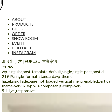
ABOUT
PRODUCTS
BLOG
ORDER
SHOW ROOM
EVENT
CONTACT
INSTAGRAM
滑り出し窓 | FURUSU-古巣家具
21949
wp-singular,post-template-default,single,single-post,postid-
21949,single-format-standard,wp-theme-
hazel,ajax_fade,page_not_loaded,,vertical_menu_enabled,vertic
theme-ver-3.6,wpb-js-composer js-comp-ver-
5.1.1,vc_responsive