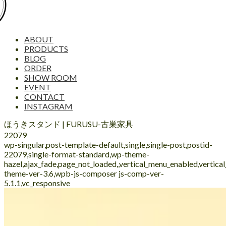
ABOUT
PRODUCTS
BLOG
ORDER
SHOW ROOM
EVENT
CONTACT
INSTAGRAM
ほうきスタンド | FURUSU-古巣家具
22079
wp-singular,post-template-default,single,single-post,postid-
22079,single-format-standard,wp-theme-
hazel,ajax_fade,page_not_loaded,,vertical_menu_enabled,vertic
theme-ver-3.6,wpb-js-composer js-comp-ver-
5.1.1,vc_responsive