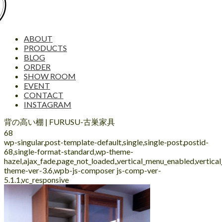
ABOUT
PRODUCTS
BLOG
ORDER
SHOW ROOM
EVENT
CONTACT
INSTAGRAM
背の高い棚 | FURUSU-古巣家具
68
wp-singular,post-template-default,single,single-post,postid-
68,single-format-standard,wp-theme-
hazel,ajax_fade,page_not_loaded,,vertical_menu_enabled,vertic
theme-ver-3.6,wpb-js-composer js-comp-ver-
5.1.1,vc_responsive