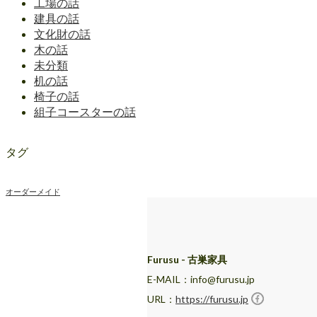
工場の話
建具の話
文化財の話
木の話
未分類
机の話
椅子の話
組子コースターの話
タグ
オーダーメイド
Furusu - 古巣家具
E-MAIL：info@furusu.jp
URL：
https://furusu.jp