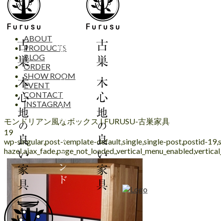
ABOUT
PRODUCTS
BLOG
ORDER
SHOW ROOM
EVENT
CONTACT
INSTAGRAM
モンドリアン風なボックス | FURUSU-古巣家具
19
wp-singular,post-template-default,single,single-post,postid-19
hazel,ajax_fade,page_not_loaded,,vertical_menu_enabled,vertic