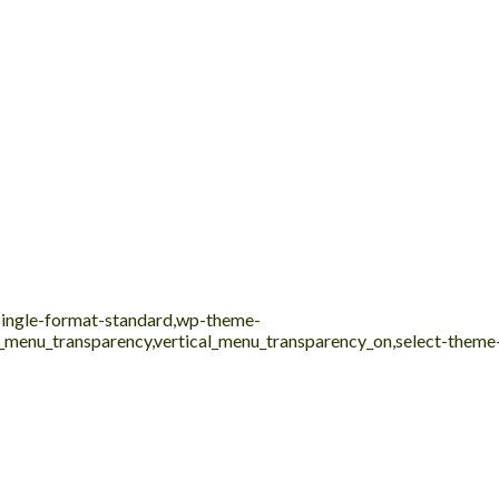
,single-format-standard,wp-theme-
al_menu_transparency,vertical_menu_transparency_on,select-them