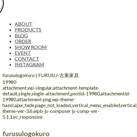
ABOUT
PRODUCTS
BLOG
ORDER
SHOW ROOM
EVENT
CONTACT
INSTAGRAM
furusulogokuro | FURUSU-古巣家具
19980
attachment,wp-singular,attachment-template-
default,single,single-attachment,postid-19980,attachmentid-
19980,attachment-png,wp-theme-
hazel,ajax_fade,page_not_loaded,,vertical_menu_enabled,vertic
theme-ver-3.6,wpb-js-composer js-comp-ver-
5.1.1,vc_responsive
furusulogokuro