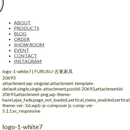
ABOUT
PRODUCTS
BLOG
ORDER
SHOW ROOM
EVENT
CONTACT
INSTAGRAM
logo-1-white7 | FURUSU-古巣家具
20693
attachment,wp-singular,attachment-template-
default,single,single-attachment,postid-20693,attachmentid-
20693,attachment-png,wp-theme-
hazel,ajax_fade,page_not_loaded,,vertical_menu_enabled,vertic
theme-ver-3.6,wpb-js-composer js-comp-ver-
5.1.1,vc_responsive
logo-1-white7