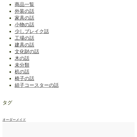
商品一覧
外装の話
家具の話
小物の話
少しブレイク話
工場の話
建具の話
文化財の話
木の話
未分類
机の話
椅子の話
組子コースターの話
タグ
オーダーメイド