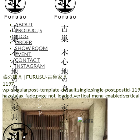
ABOUT
PRODUCTS
BLOG
ORDER
SHOW ROOM
EVENT
CONTACT
INSTAGRAM
蔵の建具 | FURUSU-古巣家具
1197
wp-singular,post-template-default,single,single-post,postid-1
hazel,ajax_fade,page_not_loaded,,vertical_menu_enabled,vertic