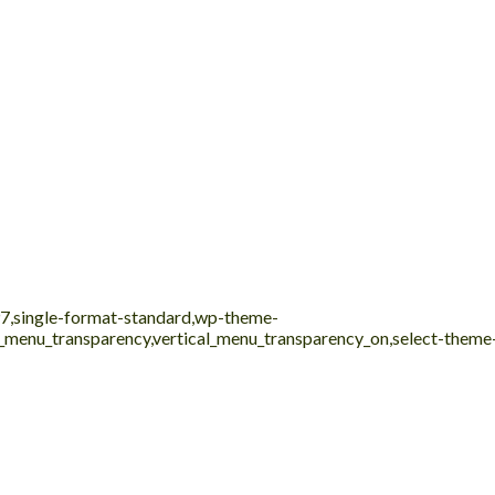
197,single-format-standard,wp-theme-
al_menu_transparency,vertical_menu_transparency_on,select-them