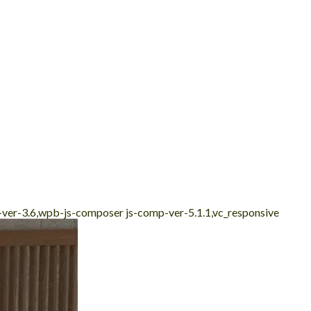
e-ver-3.6,wpb-js-composer js-comp-ver-5.1.1,vc_responsive