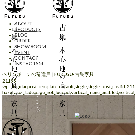
ABOUT
PRODUCTS
BLOG
ORDER
SHOW ROOM
EVENT
CONTACT
INSTAGRAM
ヘリンボーンの引違戸 | FURUSU-古巣家具
21195
wp-singular,post-template-default,single,single-post,postid-2
hazel,ajax_fade,page_not_loaded,,vertical_menu_enabled,vertic