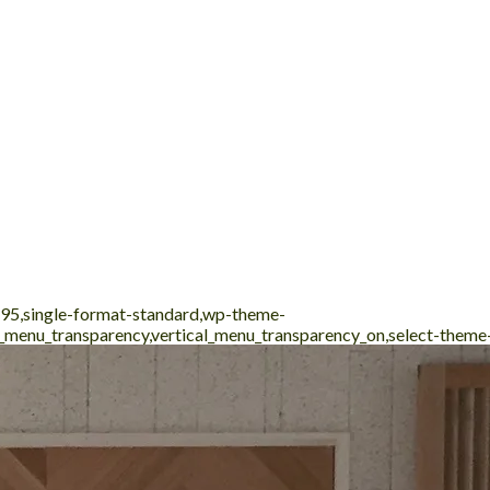
1195,single-format-standard,wp-theme-
al_menu_transparency,vertical_menu_transparency_on,select-them