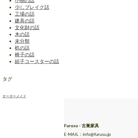
小物の話
少しブレイク話
工場の話
建具の話
文化財の話
木の話
未分類
机の話
椅子の話
組子コースターの話
タグ
オーダーメイド
Furusu - 古巣家具
E-MAIL：info@furusu.jp