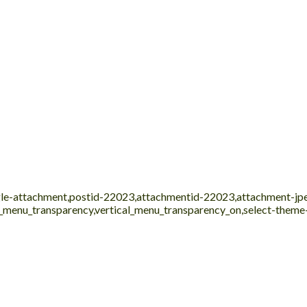
ingle-attachment,postid-22023,attachmentid-22023,attachment-j
al_menu_transparency,vertical_menu_transparency_on,select-them