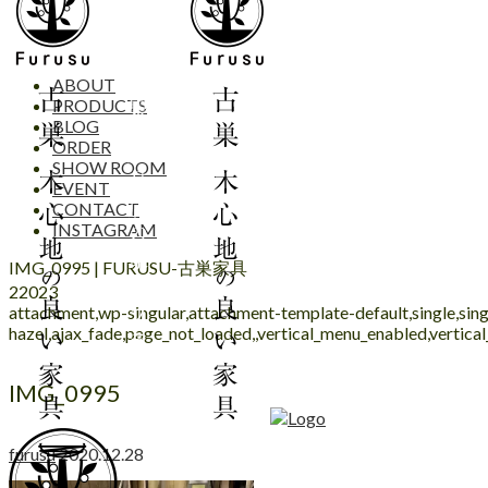
ABOUT
PRODUCTS
BLOG
ORDER
SHOW ROOM
EVENT
CONTACT
INSTAGRAM
IMG_0995 | FURUSU-古巣家具
22023
attachment,wp-singular,attachment-template-default,single,s
hazel,ajax_fade,page_not_loaded,,vertical_menu_enabled,vertic
IMG_0995
furusu
2020.12.28