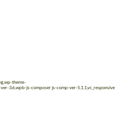
peg,wp-theme-
e-ver-3.6,wpb-js-composer js-comp-ver-5.1.1,vc_responsive