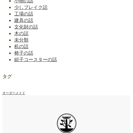
小物の話
少しブレイク話
工場の話
建具の話
文化財の話
木の話
未分類
机の話
椅子の話
組子コースターの話
タグ
オーダーメイド