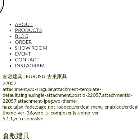
ABOUT
PRODUCTS
BLOG
ORDER
SHOW ROOM
EVENT
CONTACT
INSTAGRAM
倉敷建具 | FURUSU-古巣家具
22057
attachment,wp-singular,attachment-template-
default,single,single-attachment,postid-22057,attachmentid-
22057,attachment-jpeg,wp-theme-
hazel,ajax_fade,page_not_loaded,,vertical_menu_enabled,vertic
theme-ver-3.6,wpb-js-composer js-comp-ver-
5.1.1,vc_responsive
倉敷建具