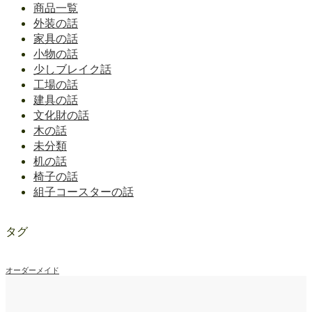
商品一覧
外装の話
家具の話
小物の話
少しブレイク話
工場の話
建具の話
文化財の話
木の話
未分類
机の話
椅子の話
組子コースターの話
タグ
オーダーメイド