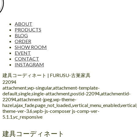
ABOUT
PRODUCTS
BLOG
ORDER
SHOW ROOM
EVENT
CONTACT
INSTAGRAM
建具コーディネート | FURUSU-古巣家具
22094
attachment,wp-singular,attachment-template-
default,single,single-attachment,postid-22094,attachmentid-
22094,attachment-jpeg,wp-theme-
hazel,ajax_fade,page_not_loaded,,vertical_menu_enabled,vertic
theme-ver-3.6,wpb-js-composer js-comp-ver-
5.1.1,vc_responsive
建具コーディネート