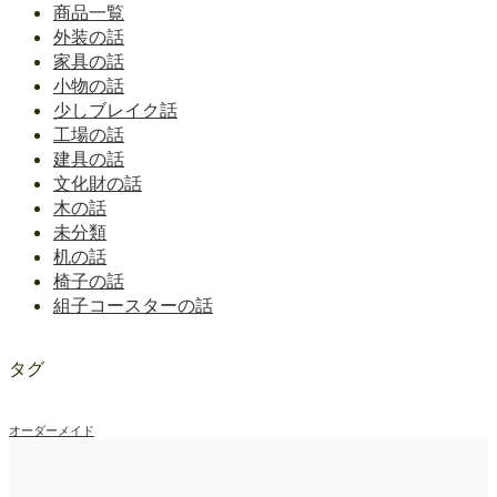
商品一覧
外装の話
家具の話
小物の話
少しブレイク話
工場の話
建具の話
文化財の話
木の話
未分類
机の話
椅子の話
組子コースターの話
タグ
オーダーメイド