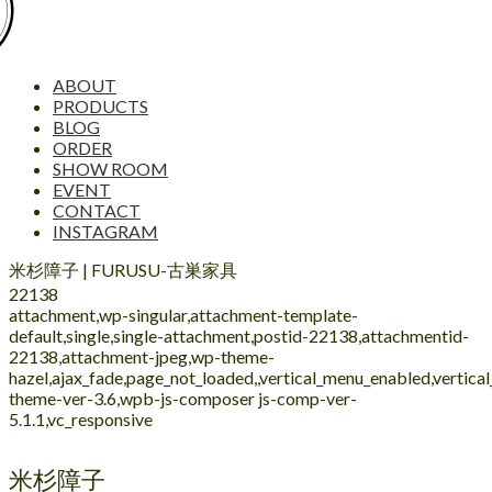
ABOUT
PRODUCTS
BLOG
ORDER
SHOW ROOM
EVENT
CONTACT
INSTAGRAM
米杉障子 | FURUSU-古巣家具
22138
attachment,wp-singular,attachment-template-
default,single,single-attachment,postid-22138,attachmentid-
22138,attachment-jpeg,wp-theme-
hazel,ajax_fade,page_not_loaded,,vertical_menu_enabled,vertic
theme-ver-3.6,wpb-js-composer js-comp-ver-
5.1.1,vc_responsive
米杉障子