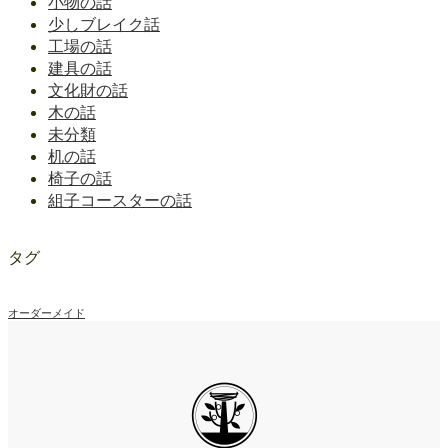
小物の話
少しブレイク話
工場の話
建具の話
文化財の話
木の話
未分類
机の話
椅子の話
組子コースターの話
タグ
オーダーメイド