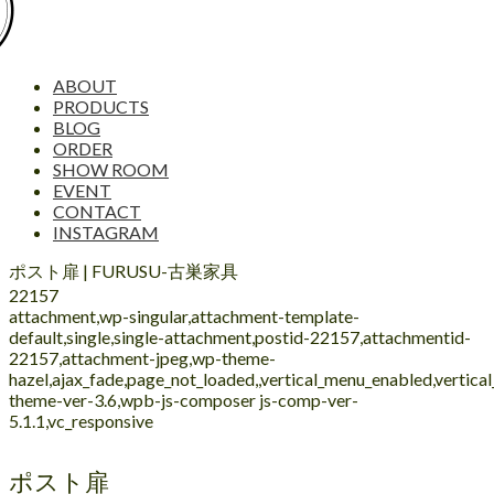
ABOUT
PRODUCTS
BLOG
ORDER
SHOW ROOM
EVENT
CONTACT
INSTAGRAM
ポスト扉 | FURUSU-古巣家具
22157
attachment,wp-singular,attachment-template-
default,single,single-attachment,postid-22157,attachmentid-
22157,attachment-jpeg,wp-theme-
hazel,ajax_fade,page_not_loaded,,vertical_menu_enabled,vertic
theme-ver-3.6,wpb-js-composer js-comp-ver-
5.1.1,vc_responsive
ポスト扉