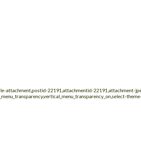
ingle-attachment,postid-22191,attachmentid-22191,attachment-j
al_menu_transparency,vertical_menu_transparency_on,select-them