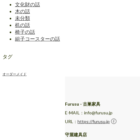
文化財の話
木の話
未分類
机の話
椅子の話
組子コースターの話
タグ
オーダーメイド
Furusu - 古巣家具
E-MAIL：info@furusu.jp
URL：
https://furusu.jp
守屋建具店