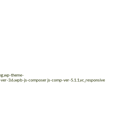
peg,wp-theme-
e-ver-3.6,wpb-js-composer js-comp-ver-5.1.1,vc_responsive