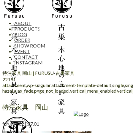
ABOUT
PRODUCTS
BLOG
ORDER
SHOW ROOM
EVENT
CONTACT
INSTAGRAM
特注家具 岡山 | FURUSU-古巣家具
22191
attachment,wp-singular,attachment-template-default,single,s
hazel,ajax_fade,page_not_loaded,,vertical_menu_enabled,vertic
特注家具 岡山
furusu
2021.07.01