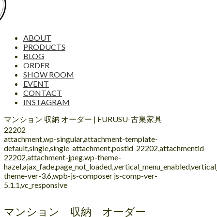
ABOUT
PRODUCTS
BLOG
ORDER
SHOW ROOM
EVENT
CONTACT
INSTAGRAM
マンション 収納 オーダー | FURUSU-古巣家具
22202
attachment,wp-singular,attachment-template-
default,single,single-attachment,postid-22202,attachmentid-
22202,attachment-jpeg,wp-theme-
hazel,ajax_fade,page_not_loaded,,vertical_menu_enabled,vertic
theme-ver-3.6,wpb-js-composer js-comp-ver-
5.1.1,vc_responsive
マンション 収納 オーダー