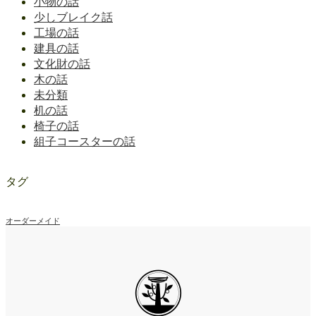
小物の話
少しブレイク話
工場の話
建具の話
文化財の話
木の話
未分類
机の話
椅子の話
組子コースターの話
タグ
オーダーメイド