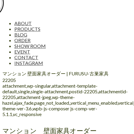
ABOUT
PRODUCTS
BLOG
ORDER
SHOW ROOM
EVENT
CONTACT
INSTAGRAM
マンション 壁面家具オーダー | FURUSU-古巣家具
22205
attachment,wp-singular,attachment-template-
default,single,single-attachment,postid-22205,attachmentid-
22205,attachment-jpeg,wp-theme-
hazel,ajax_fade,page_not_loaded,,vertical_menu_enabled,vertic
theme-ver-3.6,wpb-js-composer js-comp-ver-
5.1.1,vc_responsive
マンション 壁面家具オーダー