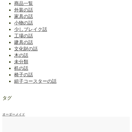
商品一覧
外装の話
家具の話
小物の話
少しブレイク話
工場の話
建具の話
文化財の話
木の話
未分類
机の話
椅子の話
組子コースターの話
タグ
オーダーメイド