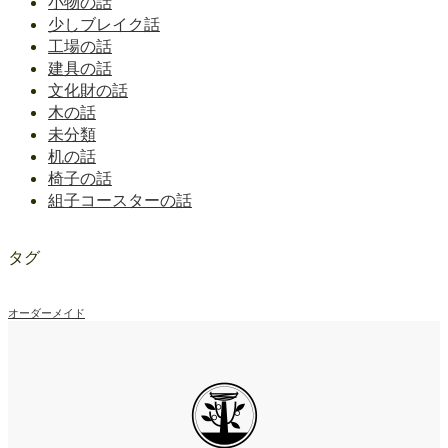
小物の話
少しブレイク話
工場の話
建具の話
文化財の話
木の話
未分類
机の話
椅子の話
組子コースターの話
タグ
オーダーメイド