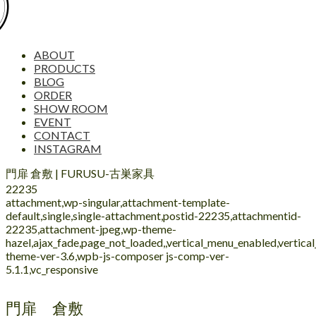
ABOUT
PRODUCTS
BLOG
ORDER
SHOW ROOM
EVENT
CONTACT
INSTAGRAM
門扉 倉敷 | FURUSU-古巣家具
22235
attachment,wp-singular,attachment-template-
default,single,single-attachment,postid-22235,attachmentid-
22235,attachment-jpeg,wp-theme-
hazel,ajax_fade,page_not_loaded,,vertical_menu_enabled,vertic
theme-ver-3.6,wpb-js-composer js-comp-ver-
5.1.1,vc_responsive
門扉 倉敷