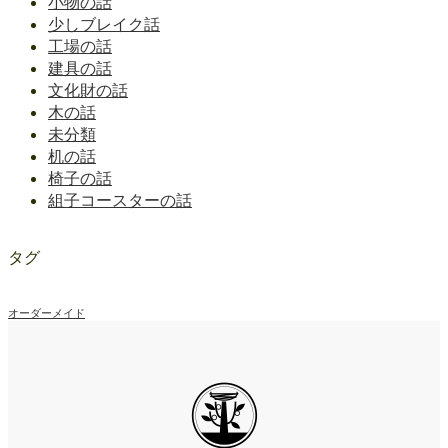
小物の話
少しブレイク話
工場の話
建具の話
文化財の話
木の話
未分類
机の話
椅子の話
組子コースターの話
タグ
オーダーメイド