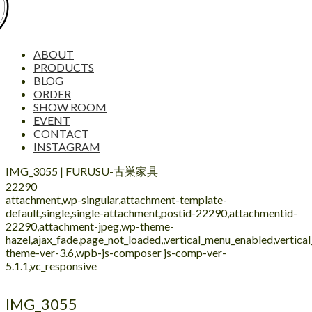
ABOUT
PRODUCTS
BLOG
ORDER
SHOW ROOM
EVENT
CONTACT
INSTAGRAM
IMG_3055 | FURUSU-古巣家具
22290
attachment,wp-singular,attachment-template-
default,single,single-attachment,postid-22290,attachmentid-
22290,attachment-jpeg,wp-theme-
hazel,ajax_fade,page_not_loaded,,vertical_menu_enabled,vertic
theme-ver-3.6,wpb-js-composer js-comp-ver-
5.1.1,vc_responsive
IMG_3055