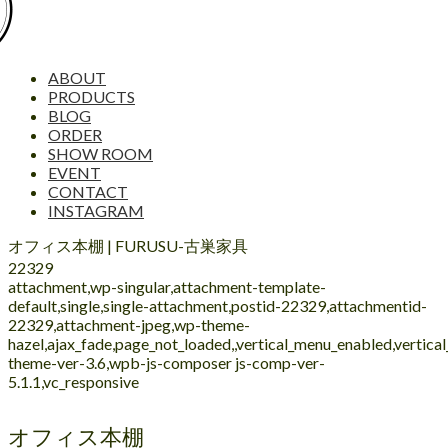
ABOUT
PRODUCTS
BLOG
ORDER
SHOW ROOM
EVENT
CONTACT
INSTAGRAM
オフィス本棚 | FURUSU-古巣家具
22329
attachment,wp-singular,attachment-template-
default,single,single-attachment,postid-22329,attachmentid-
22329,attachment-jpeg,wp-theme-
hazel,ajax_fade,page_not_loaded,,vertical_menu_enabled,vertic
theme-ver-3.6,wpb-js-composer js-comp-ver-
5.1.1,vc_responsive
オフィス本棚