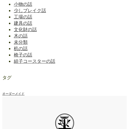
小物の話
少しブレイク話
工場の話
建具の話
文化財の話
木の話
未分類
机の話
椅子の話
組子コースターの話
タグ
オーダーメイド