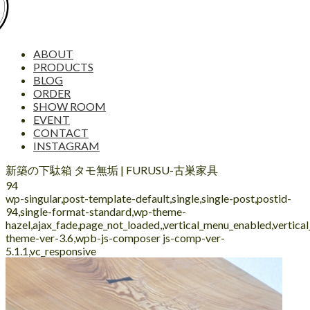
ABOUT
PRODUCTS
BLOG
ORDER
SHOW ROOM
EVENT
CONTACT
INSTAGRAM
新築の下駄箱 タモ無垢 | FURUSU-古巣家具
94
wp-singular,post-template-default,single,single-post,postid-
94,single-format-standard,wp-theme-
hazel,ajax_fade,page_not_loaded,,vertical_menu_enabled,vertic
theme-ver-3.6,wpb-js-composer js-comp-ver-
5.1.1,vc_responsive