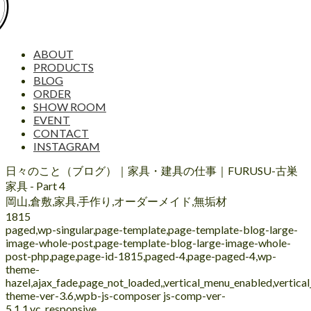
ABOUT
PRODUCTS
BLOG
ORDER
SHOW ROOM
EVENT
CONTACT
INSTAGRAM
日々のこと（ブログ）｜家具・建具の仕事｜FURUSU-古巣
家具 - Part 4
岡山,倉敷,家具,手作り,オーダーメイド,無垢材
1815
paged,wp-singular,page-template,page-template-blog-large-
image-whole-post,page-template-blog-large-image-whole-
post-php,page,page-id-1815,paged-4,page-paged-4,wp-
theme-
hazel,ajax_fade,page_not_loaded,,vertical_menu_enabled,vertic
theme-ver-3.6,wpb-js-composer js-comp-ver-
5.1.1,vc_responsive